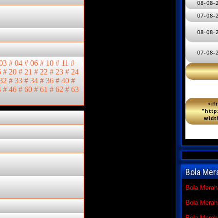
Bola Mer
Bola Mera
Bola Mera
Bola Merah