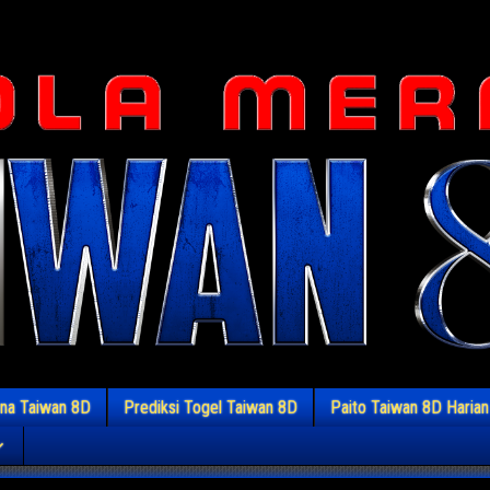
rna Taiwan 8D
Prediksi Togel Taiwan 8D
Paito Taiwan 8D Harian