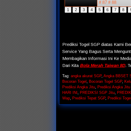
Prediksi Togel SGP diatas Kami Be
Service Yang Bagus Serta Mengunt
Membagikan Informasi Ini Ke Media
Dari Kita
Bola Merah Taiwan 8D
. 
Tag:
angka akurat SGP
,
Angka BBSET 
Bocoran Togel
,
Bocoran Togel SGP
,
Kel
Prediksi Angka Jitu
,
Prediksi Angka Jit
HARI INI
,
PREDIKSI SGP Jitu
,
PREDIK
Wap
,
Prediksi Tepat SGP
,
Prediksi Toge