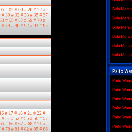
Bola Merah
Bola Merah
Bola Merah
Bola Merah
Bola Mera
Bola Mera
Paito Wa
Paito Warn
Paito War
Paito Warn
Paito Warn
Paito Warn
Paito Warn