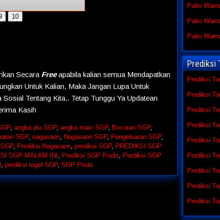
Paito Warn
Paito War
Paito Warn
Prediksi 
rikan Secara
Free
apabila kalian semua Mendapatkan
Prediksi To
ungkan Untuk Kalian, Maka Jangan Lupa Untuk
Prediksi T
 Sosial Tentang Kita.. Tetap Tunggu Ya Updatean
Terima Kasih
Prediksi T
Prediksi To
SGP
,
angka jitu SGP
,
angka main SGP
,
Bocoran SGP
,
uaran SGP
,
nagasaon
,
Nagasaon SGP
,
Pengeluaran SGP
,
Prediksi To
u SGP
,
Prediksi Nagasaon
,
prediksi SGP
,
PREDIKSI SGP
SI SGP MALAM INI
,
Prediksi SGP Pools
,
Prediksi SGP
Prediksi T
l
,
prediksi togel SGP
,
SGP Pools
Prediksi To
Prediksi T
Prediksi T