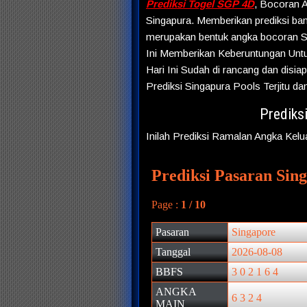
Prediksi Togel SGP 4D
, Bocoran A
Singapura. Memberikan prediksi band
merupakan bentuk angka bocoran Si
Ini Memberikan Keberuntungan Untuk
Hari Ini Sudah di rancang dan disia
Prediksi Singapura Pools Terjitu da
Prediks
Inilah Prediksi Ramalan Angka Kelua