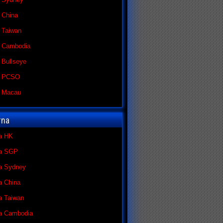
 China
 Taiwan
 Cambodia
 Bullseye
h PCSO
h Macau
rna
a HK
na SGP
a Sydney
a China
a Taiwan
a Cambodia