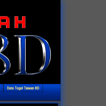
Data Togel Taiwan 8D