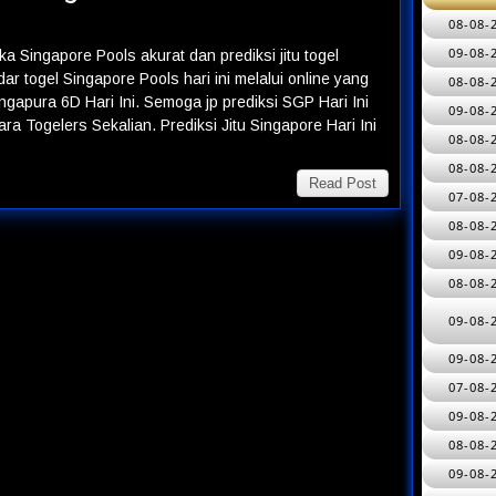
 Singapore Pools akurat dan prediksi jitu togel
r togel Singapore Pools hari ini melalui online yang
apura 6D Hari Ini. Semoga jp prediksi SGP Hari Ini
 Togelers Sekalian. Prediksi Jitu Singapore Hari Ini
Read Post