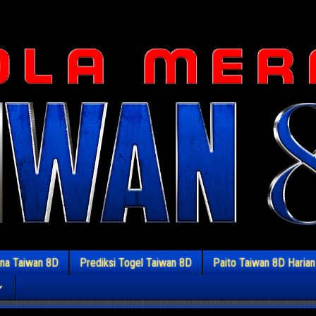
rna Taiwan 8D
Prediksi Togel Taiwan 8D
Paito Taiwan 8D Harian