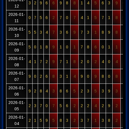
3
2
9
6
6
9
8
8
1
4
5
6
3
9
6
12
2026-01-
0
7
5
6
2
7
0
7
4
1
5
7
1
8
9
11
2026-01-
5
5
3
4
7
3
6
9
7
3
1
8
9
8
2
10
2026-01-
5
0
1
8
9
1
0
1
7
8
6
0
1
1
2
09
2026-01-
4
1
7
2
9
7
1
8
2
0
2
4
0
4
7
08
2026-01-
9
0
2
6
8
3
1
4
9
0
9
8
0
8
4
07
2026-01-
9
2
8
4
3
8
6
5
2
3
5
3
9
3
7
06
2026-01-
2
3
7
0
7
5
6
2
2
2
4
2
9
2
7
05
2026-01-
2
1
5
9
5
8
3
2
3
7
1
3
8
2
8
04