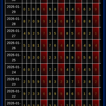
2026-01-
0
1
9
6
6
9
8
8
1
4
5
6
3
9
6
29
2026-01-
8
7
0
9
9
3
3
6
8
7
6
8
8
7
3
28
2026-01-
4
9
2
5
7
3
5
8
8
5
4
8
2
1
0
27
2026-01-
5
1
8
1
9
7
6
4
4
4
8
4
9
4
9
26
2026-01-
7
9
3
0
3
2
3
5
9
9
9
5
8
4
4
25
2026-01-
6
0
7
1
8
7
2
9
4
3
7
4
5
9
9
24
2026-01-
2
5
5
9
5
8
3
2
3
7
1
3
8
2
8
23
2026-01-
9
7
3
3
6
0
9
9
8
6
5
1
6
7
3
22
2026-01-
1
0
3
5
8
2
5
7
7
5
3
5
2
7
0