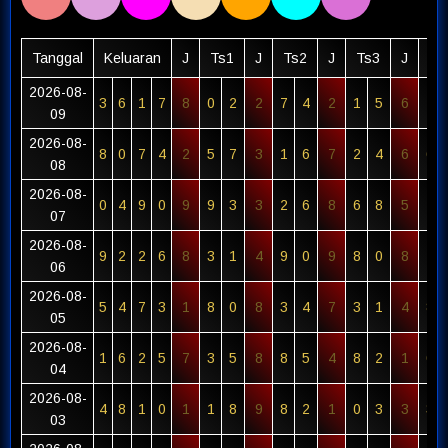
Tanggal
Keluaran
J
Ts1
J
Ts2
J
Ts3
J
Ts
2026-08-
3
6
1
7
8
0
2
2
7
4
2
1
5
6
2
09
2026-08-
8
0
7
4
2
5
7
3
1
6
7
2
4
6
6
08
2026-08-
0
4
9
0
9
9
3
3
2
6
8
6
8
5
7
07
2026-08-
9
2
2
6
8
3
1
4
9
0
9
8
0
8
4
06
2026-08-
5
4
7
3
1
8
0
8
3
4
7
3
1
4
8
05
2026-08-
1
6
2
5
7
3
5
8
8
5
4
8
2
1
0
04
2026-08-
4
8
1
0
1
1
8
9
8
2
1
0
3
3
3
03