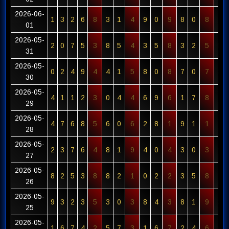
2026-06-
1
3
2
6
8
3
1
4
9
0
9
8
0
8
4
01
2026-05-
2
0
7
5
3
8
5
4
3
5
8
3
2
5
5
31
2026-05-
0
2
4
9
4
4
1
5
8
0
8
7
0
7
3
30
2026-05-
4
1
1
2
3
0
4
4
6
9
6
1
7
8
1
29
2026-05-
4
7
6
8
5
6
0
6
2
8
1
9
1
1
7
28
2026-05-
2
3
7
6
4
8
1
9
4
0
4
3
0
3
9
27
2026-05-
8
2
5
3
8
8
2
1
0
2
2
3
5
8
7
26
2026-05-
9
3
2
3
5
3
0
3
8
4
3
8
1
9
3
25
2026-05-
1
6
7
4
2
5
7
3
1
6
7
2
4
6
6