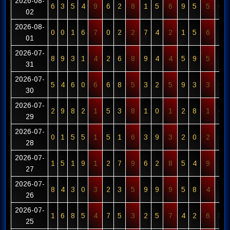
2026-08-
6
3
5
4
9
6
2
8
1
5
6
9
5
5
6
02
2026-08-
0
0
1
6
7
0
2
2
7
4
2
1
5
6
2
01
2026-07-
8
9
3
1
4
2
6
8
9
4
4
5
9
5
4
31
2026-07-
5
4
6
0
6
6
8
5
3
2
5
9
3
3
8
30
2026-07-
2
9
8
2
1
5
3
8
1
0
1
2
8
1
6
29
2026-07-
0
1
5
5
1
5
1
6
3
9
3
2
0
2
8
28
2026-07-
1
5
1
9
1
2
7
9
6
2
8
5
4
9
1
27
2026-07-
8
4
3
0
3
2
3
5
9
9
9
5
8
4
4
26
2026-07-
1
6
8
5
4
7
5
3
2
5
7
4
2
6
5
25