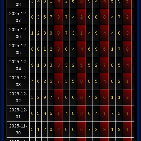
3
4
3
1
4
2
6
8
9
4
4
5
9
5
4
08
2025-12-
0
3
5
7
3
7
4
2
0
8
8
4
7
2
5
07
2025-12-
1
2
8
0
8
7
3
1
4
9
4
4
8
3
9
06
2025-12-
8
0
1
2
3
0
4
4
6
9
6
1
7
8
1
05
2025-12-
9
1
0
3
3
3
2
5
5
2
7
8
5
4
2
04
2025-12-
4
6
2
5
7
3
5
8
8
5
4
8
2
1
0
03
2025-12-
3
2
9
7
7
0
0
0
4
2
6
1
1
2
9
02
2025-12-
0
5
4
6
1
4
8
3
6
4
1
7
3
1
1
01
2025-11-
5
1
2
0
2
0
6
6
7
2
9
1
9
1
2
30