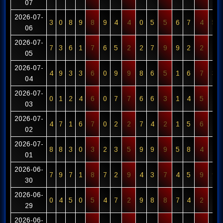
07
2026-07-
3
0
8
9
8
9
4
4
0
5
5
6
7
4
5
06
2026-07-
7
3
6
1
7
6
5
2
2
7
9
9
2
2
7
05
2026-07-
4
9
3
3
6
0
9
9
8
6
5
1
6
7
3
04
2026-07-
0
1
2
4
6
0
7
7
6
6
3
1
4
5
1
03
2026-07-
4
7
1
6
7
0
2
2
7
4
2
1
5
6
2
02
2026-07-
8
8
3
0
3
2
3
5
9
9
9
5
8
4
4
01
2026-06-
7
9
7
1
8
7
2
9
4
3
7
4
5
9
9
30
2026-06-
0
4
5
0
5
4
7
2
9
8
8
7
4
2
4
29
2026-06-