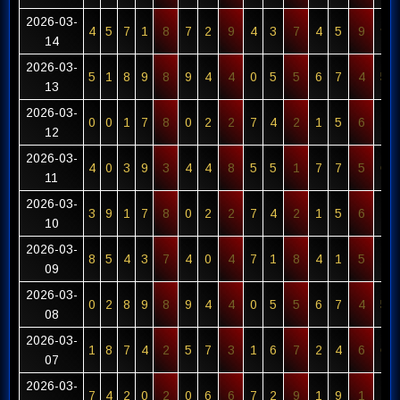
2026-03-
4
5
7
1
8
7
2
9
4
3
7
4
5
9
9
14
2026-03-
5
1
8
9
8
9
4
4
0
5
5
6
7
4
5
13
2026-03-
0
0
1
7
8
0
2
2
7
4
2
1
5
6
2
12
2026-03-
4
0
3
9
3
4
4
8
5
5
1
7
7
5
0
11
2026-03-
3
9
1
7
8
0
2
2
7
4
2
1
5
6
2
10
2026-03-
8
5
4
3
7
4
0
4
7
1
8
4
1
5
2
09
2026-03-
0
2
8
9
8
9
4
4
0
5
5
6
7
4
5
08
2026-03-
1
8
7
4
2
5
7
3
1
6
7
2
4
6
6
07
2026-03-
7
4
2
0
2
0
6
6
7
2
9
1
9
1
2