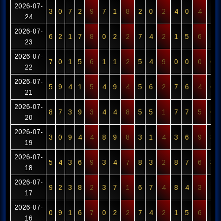
2026-07-
3
0
7
2
9
7
1
8
2
0
2
4
0
4
7
24
2026-07-
6
2
1
7
8
0
2
2
7
4
2
1
5
6
2
23
2026-07-
7
0
1
5
6
1
1
2
5
4
9
0
0
0
0
22
2026-07-
5
9
4
1
5
4
9
4
5
6
2
7
6
4
0
21
2026-07-
8
7
3
9
3
4
4
8
5
5
1
7
7
5
0
20
2026-07-
3
0
9
4
4
8
9
8
3
1
4
3
6
9
8
19
2026-07-
5
4
3
6
9
3
4
7
8
3
2
8
7
6
3
18
2026-07-
9
2
3
8
2
3
7
1
6
7
4
8
4
3
1
17
2026-07-
0
9
1
6
7
0
2
2
7
4
2
1
5
6
2
16