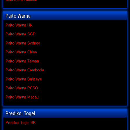
Paito Warna
Paito Warna HK
Paito Warna SGP
Paito Warna Sydney
Paito Warna China
Paito Warna Taiwan
Paito Warna Cambodia
Paito Warna Bullseye
Paito Warna PCSO
Paito Warna Macau
Prediksi Togel
Prediksi Togel HK