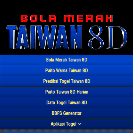
Bola Merah Taiwan 8D
Paito Warna Taiwan 8D
Prediksi Togel Taiwan 8D
Paito Taiwan 8D Harian
Data Togel Taiwan 8D
BBFS Generator
Aplikasi Togel