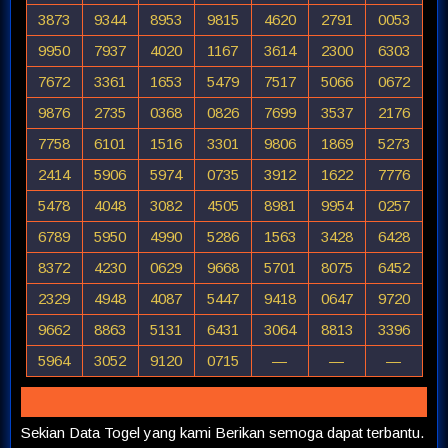
3873
9344
8953
9815
4620
2791
0053
9950
7937
4020
1167
3614
2300
6303
7672
3361
1653
5479
7517
5066
0672
9876
2735
0368
0826
7699
3537
2176
7758
6101
1516
3301
9806
1869
5273
2414
5906
5974
0735
3912
1622
7776
5478
4048
3082
4505
8981
9954
0257
6789
5950
4990
5286
1563
3428
6428
8372
4230
0629
9668
5701
8075
6452
2329
4948
4087
5447
9418
0647
9720
9662
8863
5131
6431
3064
8813
3396
5964
3052
9120
0715
—
—
—
Sekian Data Togel yang kami Berikan semoga dapat terbantu.