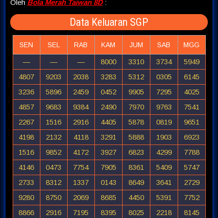
Oleh
Bola Merah Taiwan 8D
:
Data Keluaran SGP
SEN
SEL
RAB
KAM
JUM
SAB
MGG
—
—
—
8000
3310
3734
5949
4807
9203
2038
3283
5312
0305
6145
3236
5896
2459
0452
9905
7295
4025
4857
9683
9384
2490
7970
9763
7541
2267
1516
2916
4405
5878
0819
9651
4198
2132
4118
3291
5888
1903
6923
1516
9852
4172
3927
6823
4299
7788
4146
0473
7754
7905
8361
5409
5747
2733
8312
1337
0143
8649
3641
2729
9280
8750
2069
8685
4450
5391
7752
8866
2916
7195
8395
8025
2218
8145