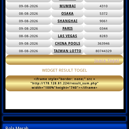
Bola Merah