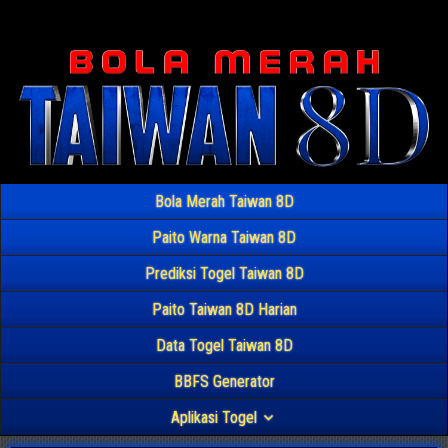
Bola Merah Taiwan 8D
Paito Warna Taiwan 8D
Prediksi Togel Taiwan 8D
Paito Taiwan 8D Harian
Data Togel Taiwan 8D
BBFS Generator
Aplikasi Togel