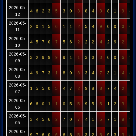
2026-05-
4
6
2
3
5
3
0
3
8
4
3
8
1
9
3
12
2026-05-
2
0
1
5
6
1
1
2
5
4
9
0
0
0
0
11
2026-05-
4
5
7
0
7
5
6
2
2
2
4
2
9
2
7
10
2026-05-
3
2
9
9
9
9
1
1
3
0
3
6
0
6
8
09
2026-05-
4
9
7
3
1
8
0
8
3
4
7
3
1
4
8
08
2026-05-
1
5
5
0
5
4
7
2
9
8
8
7
4
2
4
07
2026-05-
6
6
0
1
1
0
5
5
9
5
5
1
2
3
4
06
2026-05-
3
4
5
6
2
7
0
7
4
1
5
7
1
8
9
05
2026-05-
9
7
6
0
6
6
8
5
3
2
5
9
3
3
8