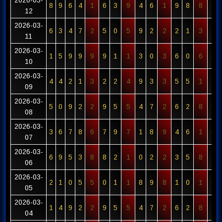
8
9
6
4
1
6
3
9
4
6
1
9
8
8
9
12
2026-03-
6
3
4
7
2
5
0
5
9
2
2
2
1
3
4
11
2026-03-
1
5
9
9
9
9
1
1
3
0
3
6
0
6
8
10
2026-03-
4
4
2
1
3
2
2
4
9
3
3
5
5
1
4
09
2026-03-
5
0
9
2
2
9
5
5
4
7
2
6
2
8
9
08
2026-03-
3
6
7
8
6
7
9
7
1
8
9
4
6
1
6
07
2026-03-
6
9
5
3
8
8
2
1
0
2
2
3
5
8
7
06
2026-03-
2
1
0
5
5
0
1
1
8
9
8
1
0
1
3
05
2026-03-
1
4
9
2
2
9
5
5
4
7
2
6
2
8
9
04