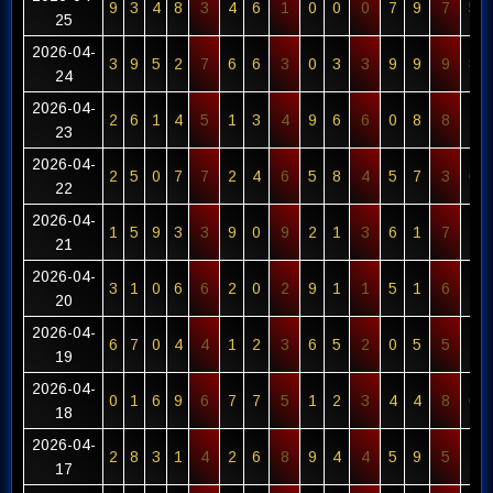
9
3
4
8
3
4
6
1
0
0
0
7
9
7
5
25
2026-04-
3
9
5
2
7
6
6
3
0
3
3
9
9
9
8
24
2026-04-
2
6
1
4
5
1
3
4
9
6
6
0
8
8
4
23
2026-04-
2
5
0
7
7
2
4
6
5
8
4
5
7
3
0
22
2026-04-
1
5
9
3
3
9
0
9
2
1
3
6
1
7
7
21
2026-04-
3
1
0
6
6
2
0
2
9
1
1
5
1
6
4
20
2026-04-
6
7
0
4
4
1
2
3
6
5
2
0
5
5
1
19
2026-04-
0
1
6
9
6
7
7
5
1
2
3
4
4
8
6
18
2026-04-
2
8
3
1
4
2
6
8
9
4
4
5
9
5
4
17