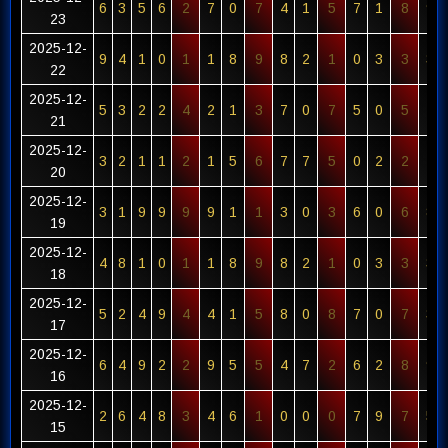
6
3
5
6
2
7
0
7
4
1
5
7
1
8
9
23
2025-12-
9
4
1
0
1
1
8
9
8
2
1
0
3
3
3
22
2025-12-
5
3
2
2
4
2
1
3
7
0
7
5
0
5
2
21
2025-12-
3
2
1
1
2
1
5
6
7
7
5
0
2
2
2
20
2025-12-
3
1
9
9
9
9
1
1
3
0
3
6
0
6
8
19
2025-12-
4
8
1
0
1
1
8
9
8
2
1
0
3
3
3
18
2025-12-
5
2
4
9
4
4
1
5
8
0
8
7
0
7
3
17
2025-12-
6
4
9
2
2
9
5
5
4
7
2
6
2
8
9
16
2025-12-
2
6
4
8
3
4
6
1
0
0
0
7
9
7
5
15