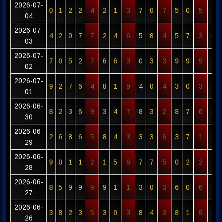
2026-07-
0
1
2
2
4
2
1
3
7
0
7
5
0
5
2
04
2026-07-
4
2
0
7
7
2
4
6
5
8
4
5
7
3
0
03
2026-07-
7
0
5
2
7
6
6
3
0
3
3
9
9
9
8
02
2026-07-
9
2
7
6
4
8
1
9
4
0
4
3
0
3
9
01
2026-06-
8
2
3
6
9
3
4
7
8
3
2
8
7
6
3
30
2026-06-
2
6
8
6
5
8
4
3
3
3
6
3
7
1
8
29
2026-06-
9
0
1
1
2
1
5
6
7
7
5
0
2
2
2
28
2026-06-
8
5
9
9
9
9
1
1
3
0
3
6
0
6
8
27
2026-06-
3
8
2
3
5
3
0
3
8
4
3
8
1
9
3
26