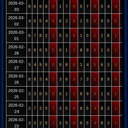
2026-03-
8
6
0
8
8
1
7
8
5
7
3
0
4
4
0
03
2026-03-
4
0
5
4
9
6
2
8
1
5
6
9
5
5
6
02
2026-03-
6
7
8
2
1
5
3
8
1
0
1
2
8
1
6
01
2026-02-
8
9
0
5
5
0
1
1
8
9
8
1
0
1
3
28
2026-02-
9
4
9
6
6
9
8
8
1
4
5
6
3
9
6
27
2026-02-
8
8
3
4
7
3
6
9
7
3
1
8
9
8
2
26
2026-02-
3
3
0
5
5
0
1
1
8
9
8
1
0
1
3
25
2026-02-
2
7
2
5
7
3
5
8
8
5
4
8
2
1
0
24
2026-02-
3
3
2
5
7
3
5
8
8
5
4
8
2
1
0
23