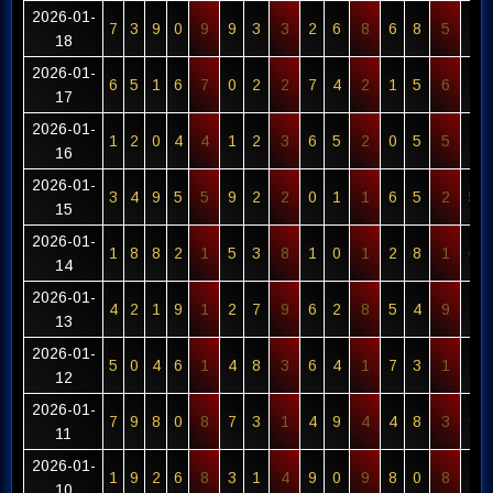
2026-01-
7
3
9
0
9
9
3
3
2
6
8
6
8
5
7
18
2026-01-
6
5
1
6
7
0
2
2
7
4
2
1
5
6
2
17
2026-01-
1
2
0
4
4
1
2
3
6
5
2
0
5
5
1
16
2026-01-
3
4
9
5
5
9
2
2
0
1
1
6
5
2
5
15
2026-01-
1
8
8
2
1
5
3
8
1
0
1
2
8
1
6
14
2026-01-
4
2
1
9
1
2
7
9
6
2
8
5
4
9
1
13
2026-01-
5
0
4
6
1
4
8
3
6
4
1
7
3
1
1
12
2026-01-
7
9
8
0
8
7
3
1
4
9
4
4
8
3
9
11
2026-01-
1
9
2
6
8
3
1
4
9
0
9
8
0
8
4
10