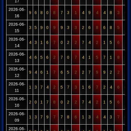
17
2026-06-
9
6
8
0
8
7
3
1
4
9
4
4
8
3
9
16
2026-06-
3
5
9
0
9
9
3
3
2
6
8
6
8
5
7
15
2026-06-
4
3
1
6
7
0
2
2
7
4
2
1
5
6
2
14
2026-06-
4
6
5
6
2
7
0
7
4
1
5
7
1
8
9
13
2026-06-
9
4
6
1
7
6
5
2
2
7
9
9
2
2
7
12
2026-06-
1
3
7
4
2
5
7
3
1
6
7
2
4
6
6
11
2026-06-
2
0
1
7
8
0
2
2
7
4
2
1
5
6
2
10
2026-06-
1
3
7
9
7
7
8
6
1
3
4
4
3
7
6
09
2026-06-