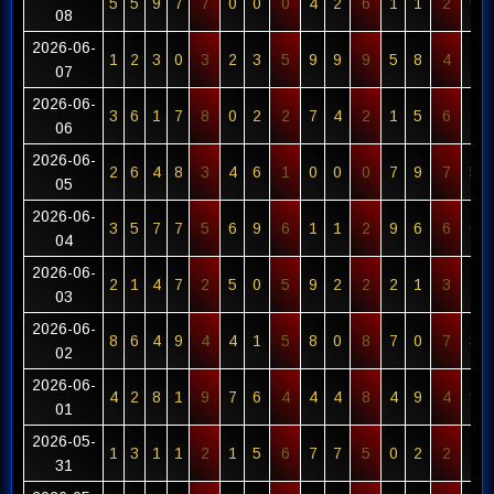
5
5
9
7
7
0
0
0
4
2
6
1
1
2
9
08
2026-06-
1
2
3
0
3
2
3
5
9
9
9
5
8
4
4
07
2026-06-
3
6
1
7
8
0
2
2
7
4
2
1
5
6
2
06
2026-06-
2
6
4
8
3
4
6
1
0
0
0
7
9
7
5
05
2026-06-
3
5
7
7
5
6
9
6
1
1
2
9
6
6
6
04
2026-06-
2
1
4
7
2
5
0
5
9
2
2
2
1
3
4
03
2026-06-
8
6
4
9
4
4
1
5
8
0
8
7
0
7
3
02
2026-06-
4
2
8
1
9
7
6
4
4
4
8
4
9
4
9
01
2026-05-
1
3
1
1
2
1
5
6
7
7
5
0
2
2
2
31