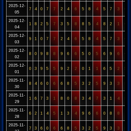
2025-12-
7
4
0
7
7
2
4
6
5
8
4
5
7
3
0
05
2025-12-
1
8
2
5
7
3
5
8
8
5
4
8
2
1
0
04
2025-12-
9
1
0
7
7
2
4
6
5
8
4
5
7
3
0
03
2025-12-
8
0
9
8
8
9
6
6
5
0
5
6
9
6
0
02
2025-12-
0
3
9
5
5
9
2
2
0
1
1
6
5
2
5
01
2025-11-
8
4
6
0
6
6
8
5
3
2
5
9
3
3
8
30
2025-11-
1
6
7
3
1
8
0
8
3
4
7
3
1
4
8
29
2025-11-
6
2
1
4
5
1
3
4
9
6
6
0
8
8
4
28
2025-11-
7
3
6
0
6
6
8
5
3
2
5
9
3
3
8