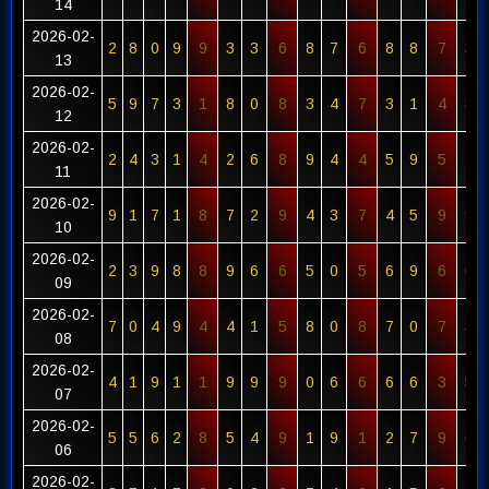
14
2026-02-
2
8
0
9
9
3
3
6
8
7
6
8
8
7
3
13
2026-02-
5
9
7
3
1
8
0
8
3
4
7
3
1
4
8
12
2026-02-
2
4
3
1
4
2
6
8
9
4
4
5
9
5
4
11
2026-02-
9
1
7
1
8
7
2
9
4
3
7
4
5
9
9
10
2026-02-
2
3
9
8
8
9
6
6
5
0
5
6
9
6
0
09
2026-02-
7
0
4
9
4
4
1
5
8
0
8
7
0
7
3
08
2026-02-
4
1
9
1
1
9
9
9
0
6
6
6
6
3
5
07
2026-02-
5
5
6
2
8
5
4
9
1
9
1
2
7
9
6
06
2026-02-