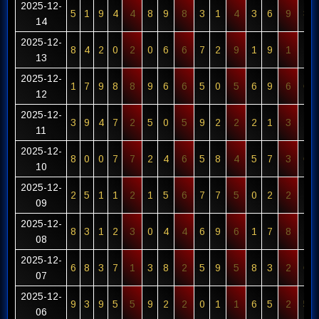
2025-12-
5
1
9
4
4
8
9
8
3
1
4
3
6
9
8
14
2025-12-
8
4
2
0
2
0
6
6
7
2
9
1
9
1
2
13
2025-12-
1
7
9
8
8
9
6
6
5
0
5
6
9
6
0
12
2025-12-
3
9
4
7
2
5
0
5
9
2
2
2
1
3
4
11
2025-12-
8
0
0
7
7
2
4
6
5
8
4
5
7
3
0
10
2025-12-
2
5
1
1
2
1
5
6
7
7
5
0
2
2
2
09
2025-12-
8
3
1
2
3
0
4
4
6
9
6
1
7
8
1
08
2025-12-
6
8
3
7
1
3
8
2
5
9
5
8
3
2
0
07
2025-12-
9
3
9
5
5
9
2
2
0
1
1
6
5
2
5
06