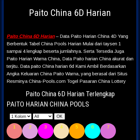
Paito China 6D Harian
Paito China 6D Harian
– Data Paito Harian China 4D Yang
Berbentuk Tabel China Pools Harian Mulai dari taysen 1
sampai 4 lengkap beserta jumlahnya. Serta Tersedia Juga
Paito Harian Warna China, Data Paito harian China akurat dan
terjitu. Data paito China harian 6d Kami Ambil Berdasarkan
Angka Keluaran China Paito Warna, yang berasal dari Situs
Resminya China-Pools.com Togel Pasaran China Lottery
Paito China 6D Harian Terlengkap
PAITO HARIAN CHINA POOLS
OK
1
2
3
4
5
6
7