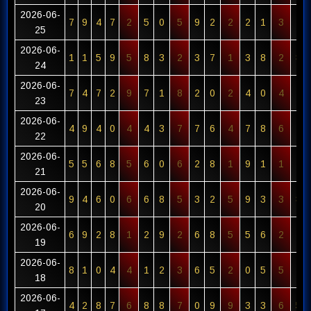
2026-06-
7
9
4
7
2
5
0
5
9
2
2
2
1
3
4
25
2026-06-
1
1
5
9
5
8
3
2
3
7
1
3
8
2
8
24
2026-06-
7
4
7
2
9
7
1
8
2
0
2
4
0
4
7
23
2026-06-
4
9
4
0
4
4
3
7
7
6
4
7
8
6
2
22
2026-06-
5
5
6
8
5
6
0
6
2
8
1
9
1
1
7
21
2026-06-
9
4
6
0
6
6
8
5
3
2
5
9
3
3
8
20
2026-06-
6
9
2
8
1
2
9
2
6
8
5
5
6
2
1
19
2026-06-
8
1
0
4
4
1
2
3
6
5
2
0
5
5
1
18
2026-06-
4
2
8
7
6
8
8
7
0
9
9
3
3
6
5