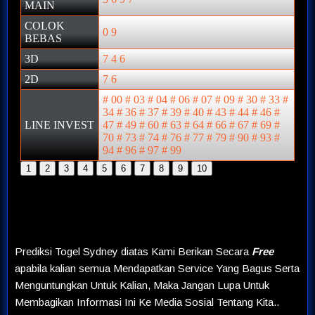
Prediksi Togel Sydney diatas Kami Berikan Secara
Free
apabila kalian semua Mendapatkan Service Yang Bagus Serta
Menguntungkan Untuk Kalian, Maka Jangan Lupa Untuk
Membagikan Informasi Ini Ke Media Sosial Tentang Kita..