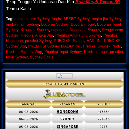
Tetap Tunggu Ya Updatean Dari Kita
Bola Merah Taiwan 8D
.
Terima Kasih
Tag:
angka akurat Sydney
,
Angka BBSET Sydney
,
angka jitu Sydney
,
angka main Sydney
,
Bocoran Sydney
,
Bocoran Togel
,
Bocoran Togel
Sydney
,
Keluaran Sydney
,
nagasaon
,
Nagasaon Sydney
,
Pengeluaran
Sydney
,
Prediksi Angka Jitu
,
Prediksi Angka Jitu Sydney
,
Prediksi
Nagasaon
,
prediksi Sydney
,
PREDIKSI Sydney HARI INI
,
PREDIKSI
Sydney Jitu
,
PREDIKSI Sydney MALAM INI
,
Prediksi Sydney Pools
,
Prediksi Sydney Wap
,
Prediksi Tepat Sydney
,
Prediksi Togel
,
prediksi
togel Sydney
,
Sydney Pools