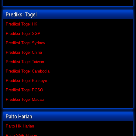
Prediksi Togel
Prediksi Togel HK
Prediksi Togel SGP
Prediksi Togel Sydney
Prediksi Togel China
Prediksi Togel Taiwan
Prediksi Togel Cambodia
Prediksi Togel Bullseye
Prediksi Togel PCSO
Prediksi Togel Macau
Paito Harian
Paito HK Harian
Paito SGP Harian