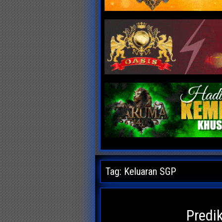
Tag:
Keluaran SGP
Predi