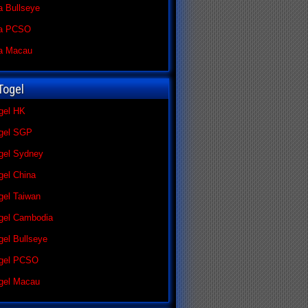
a Bullseye
na PCSO
a Macau
Togel
gel HK
ogel SGP
ogel Sydney
gel China
gel Taiwan
ogel Cambodia
gel Bullseye
ogel PCSO
ogel Macau