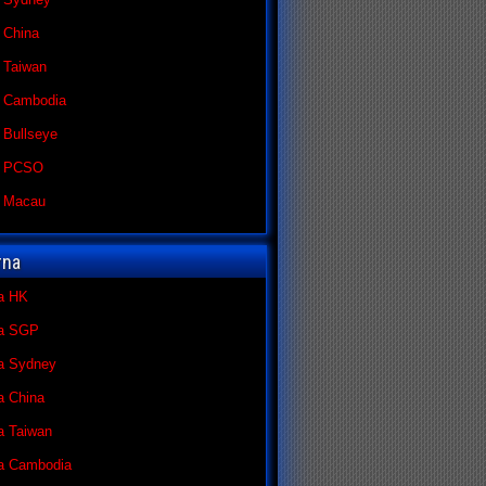
 China
 Taiwan
 Cambodia
 Bullseye
h PCSO
h Macau
rna
a HK
na SGP
a Sydney
a China
a Taiwan
a Cambodia