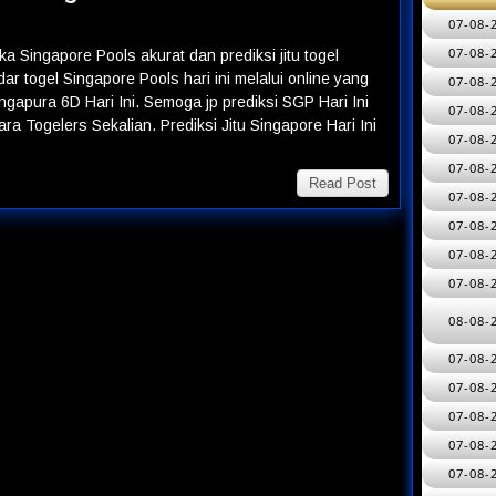
 Singapore Pools akurat dan prediksi jitu togel
r togel Singapore Pools hari ini melalui online yang
apura 6D Hari Ini. Semoga jp prediksi SGP Hari Ini
 Togelers Sekalian. Prediksi Jitu Singapore Hari Ini
Read Post