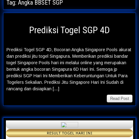
Tag:
Angka BBSET SGP
Prediksi Togel SGP 4D
Prediksi Togel SGP 4D, Bocoran Angka Singapore Pools akurat
dan prediksi jitu togel Singapura. Memberikan prediksi bandar
togel Singapore Pools hari ini melalui online yang merupakan
bentuk angka bocoran Singapura 6D Hari Ini. Semoga jp
prediksi SGP Hari Ini Memberikan Keberuntungan Untuk Para
Togelers Sekalian. Prediksi Jitu Singapore Hari Ini Sudah di
rancang dan disiapkan […]
Read Post