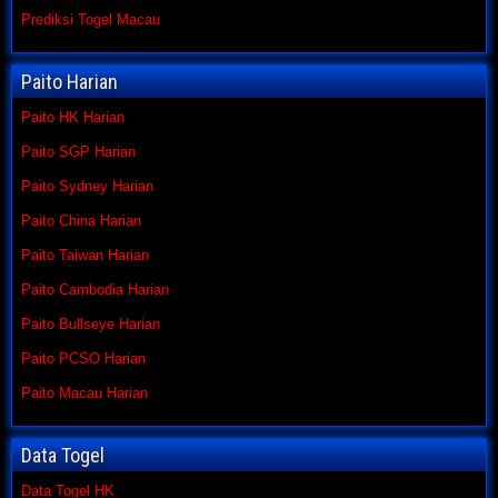
Prediksi Togel Macau
Paito Harian
Paito HK Harian
Paito SGP Harian
Paito Sydney Harian
Paito China Harian
Paito Taiwan Harian
Paito Cambodia Harian
Paito Bullseye Harian
Paito PCSO Harian
Paito Macau Harian
Data Togel
Data Togel HK