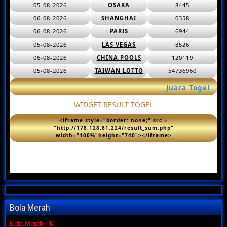
Bola Merah
Bola Merah HK