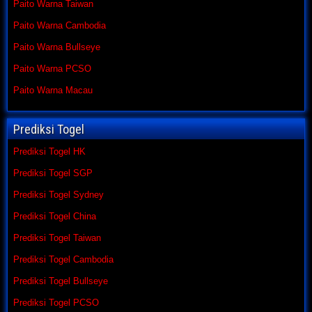
Paito Warna Taiwan
Paito Warna Cambodia
Paito Warna Bullseye
Paito Warna PCSO
Paito Warna Macau
Prediksi Togel
Prediksi Togel HK
Prediksi Togel SGP
Prediksi Togel Sydney
Prediksi Togel China
Prediksi Togel Taiwan
Prediksi Togel Cambodia
Prediksi Togel Bullseye
Prediksi Togel PCSO