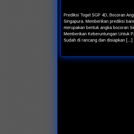
Prediksi Togel SGP 4D, Bocoran Angka
Singapura. Memberikan prediksi banda
merupakan bentuk angka bocoran Sing
Memberikan Keberuntungan Untuk Para
Sudah di rancang dan disiapkan […]