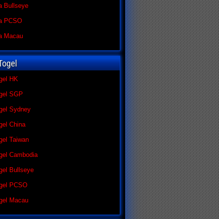
a Bullseye
na PCSO
a Macau
Togel
gel HK
ogel SGP
ogel Sydney
gel China
gel Taiwan
ogel Cambodia
gel Bullseye
ogel PCSO
ogel Macau