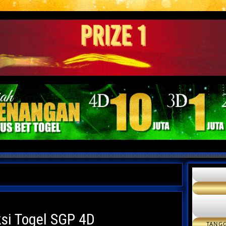
ksi Togel SGP 4D