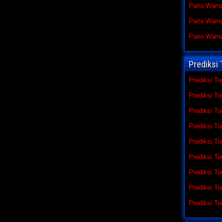
Paito Warn
Paito War
Paito Warn
Prediksi 
Prediksi To
Prediksi T
Prediksi T
Prediksi To
Prediksi To
Prediksi T
Prediksi To
Prediksi T
Prediksi T