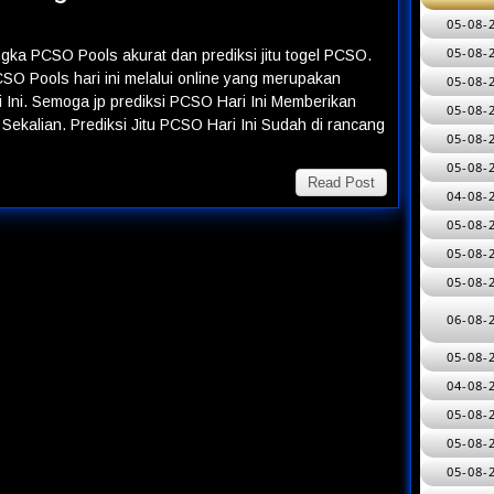
gka PCSO Pools akurat dan prediksi jitu togel PCSO.
SO Pools hari ini melalui online yang merupakan
Ini. Semoga jp prediksi PCSO Hari Ini Memberikan
ekalian. Prediksi Jitu PCSO Hari Ini Sudah di rancang
Read Post