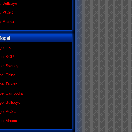
a Bullseye
na PCSO
a Macau
Togel
gel HK
ogel SGP
ogel Sydney
gel China
gel Taiwan
ogel Cambodia
gel Bullseye
ogel PCSO
ogel Macau