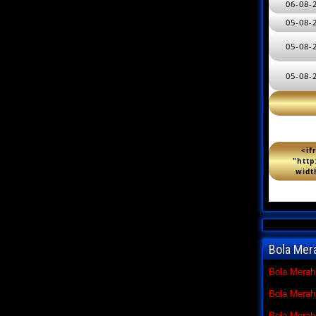
Bola Mer
Bola Mera
Bola Mera
Bola Merah