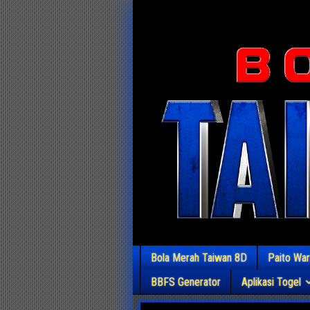
Bola Merah Taiwan 8D
Paito Wa
BBFS Generator
Aplikasi Togel