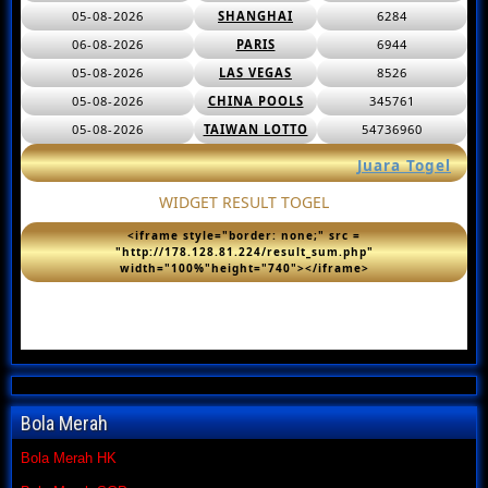
Bola Merah
Bola Merah HK