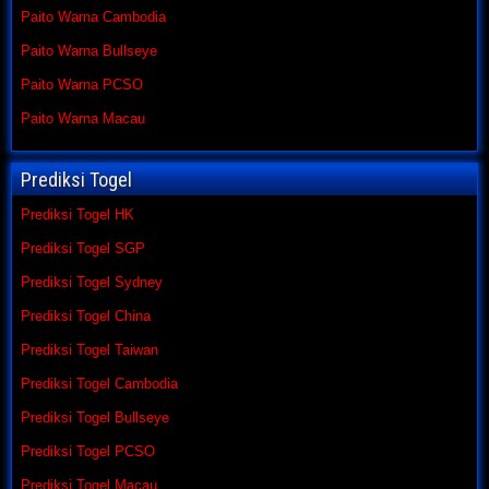
Paito Warna Cambodia
Paito Warna Bullseye
Paito Warna PCSO
Paito Warna Macau
Prediksi Togel
Prediksi Togel HK
Prediksi Togel SGP
Prediksi Togel Sydney
Prediksi Togel China
Prediksi Togel Taiwan
Prediksi Togel Cambodia
Prediksi Togel Bullseye
Prediksi Togel PCSO
Prediksi Togel Macau