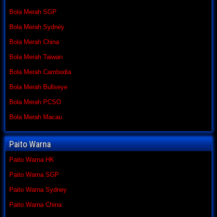
Bola Merah SGP
Bola Merah Sydney
Bola Merah China
Bola Merah Taiwan
Bola Merah Cambodia
Bola Merah Bullseye
Bola Merah PCSO
Bola Merah Macau
Paito Warna
Paito Warna HK
Paito Warna SGP
Paito Warna Sydney
Paito Warna China