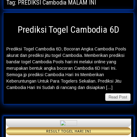
Tag:
PREDIKSI Cambodia MALAM INI
Prediksi Togel Cambodia 6D
Prediksi Togel Cambodia 6D, Bocoran Angka Cambodia Pools
akurat dan prediksi jitu togel Cambodia. Memberikan prediksi
bandar togel Cambodia Pools hari ini melalui online yang
merupakan bentuk angka bocoran Cambodia 6D Hari Ini.
Semoga jp prediksi Cambodia Hari Ini Memberikan
Keberuntungan Untuk Para Togelers Sekalian. Prediksi Jitu
Cambodia Hari Ini Sudah di rancang dan disiapkan […]
Read Post