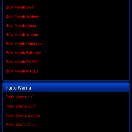
Bola Merah SGP
Bola Merah Sydney
Bola Merah China
Bola Merah Taiwan
Bola Merah Cambodia
Bola Merah Bullseye
Bola Merah PCSO
Bola Merah Macau
Paito Warna
Paito Warna HK
Paito Warna SGP
Paito Warna Sydney
Paito Warna China