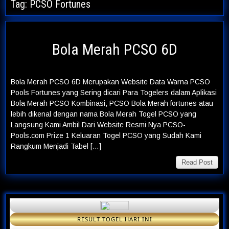
Tag:
PCSO Fortunes
Bola Merah PCSO 6D
Bola Merah PCSO 6D Merupakan Website Data Warna PCSO
Pools Fortunes yang Sering dicari Para Togelers dalam Aplikasi
Bola Merah PCSO Kombinasi, PCSO Bola Merah fortunes atau
lebih dikenal dengan nama Bola Merah Togel PCSO yang
Langsung Kami Ambil Dari Website Resmi Nya PCSO-
Pools.com Prize 1 Keluaran Togel PCSO yang Sudah Kami
Rangkum Menjadi Tabel […]
Read Post