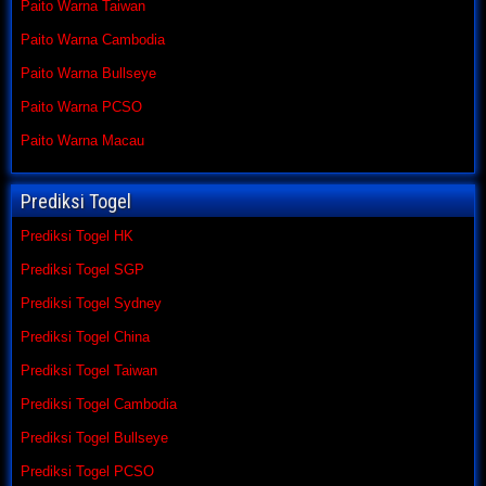
Paito Warna Taiwan
Paito Warna Cambodia
Paito Warna Bullseye
Paito Warna PCSO
Paito Warna Macau
Prediksi Togel
Prediksi Togel HK
Prediksi Togel SGP
Prediksi Togel Sydney
Prediksi Togel China
Prediksi Togel Taiwan
Prediksi Togel Cambodia
Prediksi Togel Bullseye
Prediksi Togel PCSO