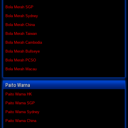
Bola Merah SGP
Bola Merah Sydney
Bola Merah China
Bola Merah Taiwan
Bola Merah Cambodia
Bola Merah Bullseye
Bola Merah PCSO
Bola Merah Macau
Paito Warna
Paito Warna HK
Paito Warna SGP
Paito Warna Sydney
Paito Warna China