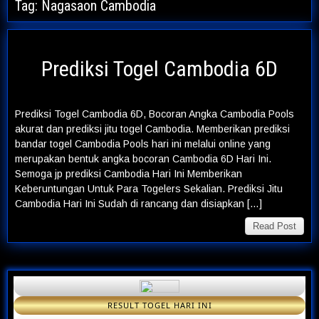
Tag:
Nagasaon Cambodia
Prediksi Togel Cambodia 6D
Prediksi Togel Cambodia 6D, Bocoran Angka Cambodia Pools
akurat dan prediksi jitu togel Cambodia. Memberikan prediksi
bandar togel Cambodia Pools hari ini melalui online yang
merupakan bentuk angka bocoran Cambodia 6D Hari Ini.
Semoga jp prediksi Cambodia Hari Ini Memberikan
Keberuntungan Untuk Para Togelers Sekalian. Prediksi Jitu
Cambodia Hari Ini Sudah di rancang dan disiapkan […]
Read Post