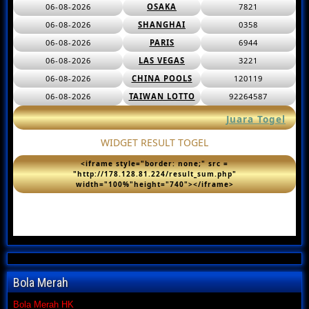
Bola Merah
Bola Merah HK