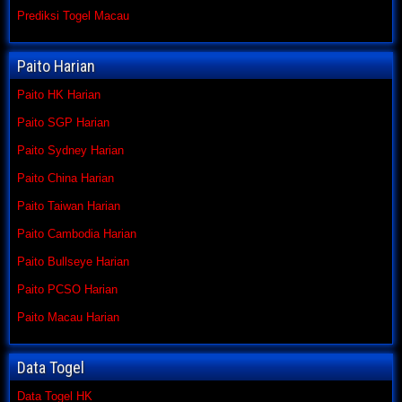
Prediksi Togel Macau
Paito Harian
Paito HK Harian
Paito SGP Harian
Paito Sydney Harian
Paito China Harian
Paito Taiwan Harian
Paito Cambodia Harian
Paito Bullseye Harian
Paito PCSO Harian
Paito Macau Harian
Data Togel
Data Togel HK