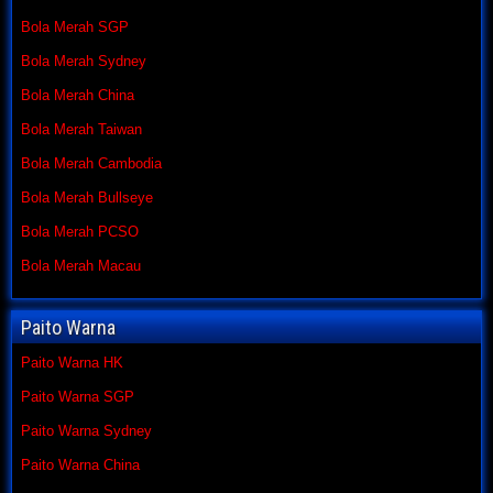
Bola Merah SGP
Bola Merah Sydney
Bola Merah China
Bola Merah Taiwan
Bola Merah Cambodia
Bola Merah Bullseye
Bola Merah PCSO
Bola Merah Macau
Paito Warna
Paito Warna HK
Paito Warna SGP
Paito Warna Sydney
Paito Warna China