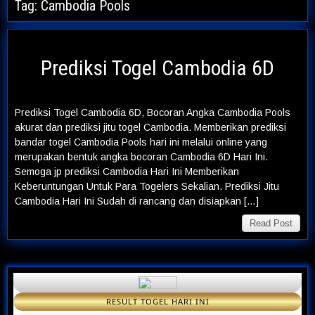
Tag:
Cambodia Pools
Prediksi Togel Cambodia 6D
Prediksi Togel Cambodia 6D, Bocoran Angka Cambodia Pools
akurat dan prediksi jitu togel Cambodia. Memberikan prediksi
bandar togel Cambodia Pools hari ini melalui online yang
merupakan bentuk angka bocoran Cambodia 6D Hari Ini.
Semoga jp prediksi Cambodia Hari Ini Memberikan
Keberuntungan Untuk Para Togelers Sekalian. Prediksi Jitu
Cambodia Hari Ini Sudah di rancang dan disiapkan […]
Read Post