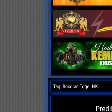
Tag:
Bocoran Togel HK
Predi