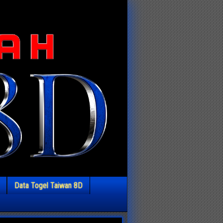
Data Togel Taiwan 8D