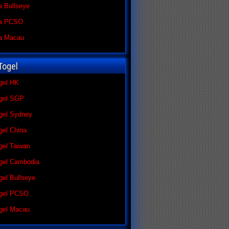
a Bullseye
na PCSO
a Macau
Togel
gel HK
ogel SGP
ogel Sydney
gel China
gel Taiwan
ogel Cambodia
gel Bullseye
ogel PCSO
ogel Macau