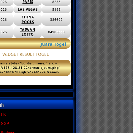
ah
h HK
h SGP
 Sydney