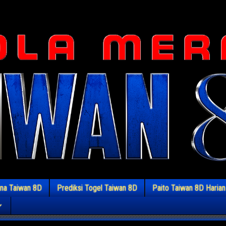
rna Taiwan 8D
Prediksi Togel Taiwan 8D
Paito Taiwan 8D Harian