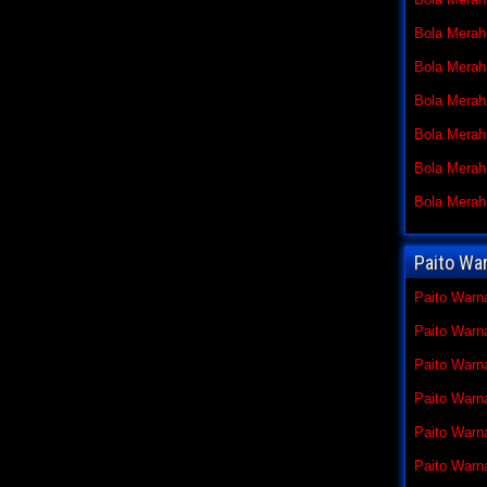
Bola Merah
Bola Merah
Bola Merah
Bola Merah
Bola Mera
Bola Mera
Paito Wa
Paito Warn
Paito War
Paito Warn
Paito Warn
Paito Warn
Paito Warn