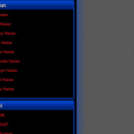
ian
arian
Harian
ey Harian
 Harian
n Harian
odia Harian
eye Harian
 Harian
u Harian
l
 HK
 SGP
 Sydney