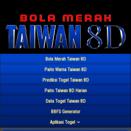
Bola Merah Taiwan 8D
Paito Warna Taiwan 8D
Prediksi Togel Taiwan 8D
Paito Taiwan 8D Harian
Data Togel Taiwan 8D
BBFS Generator
Aplikasi Togel