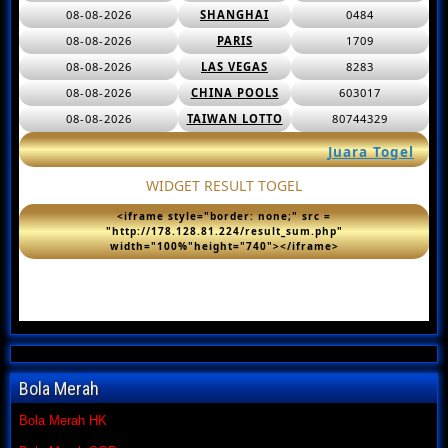
Bola Merah
Bola Merah HK