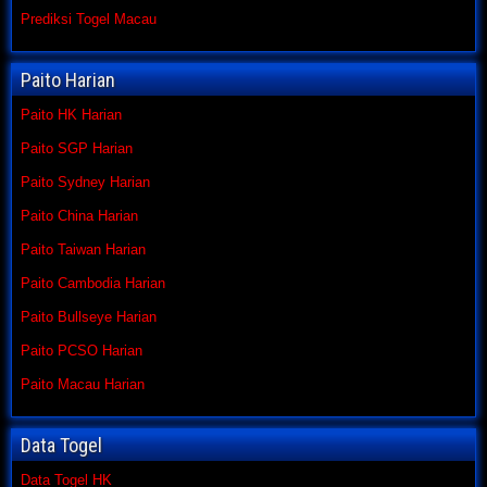
Prediksi Togel Macau
Paito Harian
Paito HK Harian
Paito SGP Harian
Paito Sydney Harian
Paito China Harian
Paito Taiwan Harian
Paito Cambodia Harian
Paito Bullseye Harian
Paito PCSO Harian
Paito Macau Harian
Data Togel
Data Togel HK