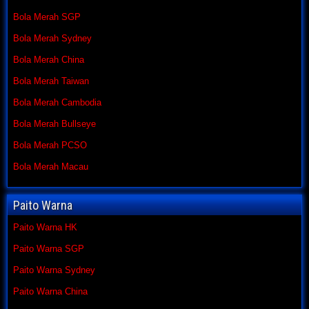
Bola Merah SGP
Bola Merah Sydney
Bola Merah China
Bola Merah Taiwan
Bola Merah Cambodia
Bola Merah Bullseye
Bola Merah PCSO
Bola Merah Macau
Paito Warna
Paito Warna HK
Paito Warna SGP
Paito Warna Sydney
Paito Warna China