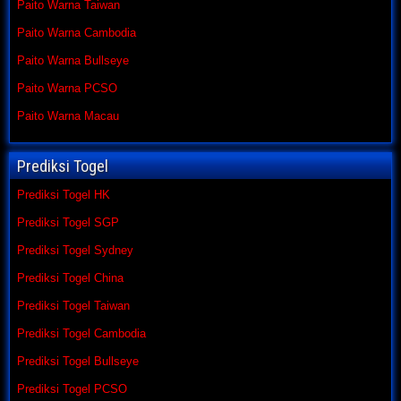
Paito Warna Taiwan
Paito Warna Cambodia
Paito Warna Bullseye
Paito Warna PCSO
Paito Warna Macau
Prediksi Togel
Prediksi Togel HK
Prediksi Togel SGP
Prediksi Togel Sydney
Prediksi Togel China
Prediksi Togel Taiwan
Prediksi Togel Cambodia
Prediksi Togel Bullseye
Prediksi Togel PCSO