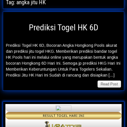
Tag:
angka jitu HK
Prediksi Togel HK 6D
Prediksi Togel HK 6D, Bocoran Angka Hongkong Pools akurat
dan prediksi jitu togel HKG. Memberikan prediksi bandar togel
HK Pools hari ini melalui online yang merupakan bentuk angka
bocoran Hongkong 6D Hari Ini. Semoga jp prediksi HKG Hari Ini
Memberikan Keberuntungan Untuk Para Togelers Sekalian.
Prediksi Jitu HK Hari Ini Sudah di rancang dan disiapkan […]
Read Post