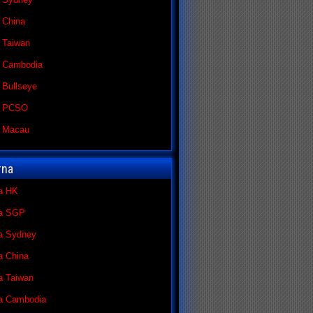
 China
 Taiwan
 Cambodia
 Bullseye
h PCSO
h Macau
rna
a HK
na SGP
a Sydney
a China
a Taiwan
a Cambodia