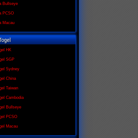
a Bullseye
na PCSO
a Macau
Togel
gel HK
ogel SGP
ogel Sydney
gel China
gel Taiwan
ogel Cambodia
gel Bullseye
ogel PCSO
ogel Macau