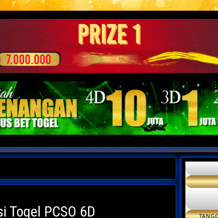
si Togel PCSO 6D