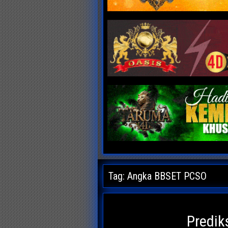
Tag:
Angka BBSET PCSO
Predik