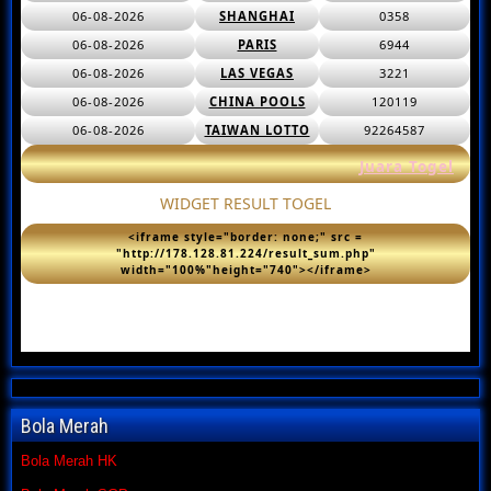
Bola Merah
Bola Merah HK