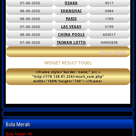
Bola Merah
Bola Merah HK