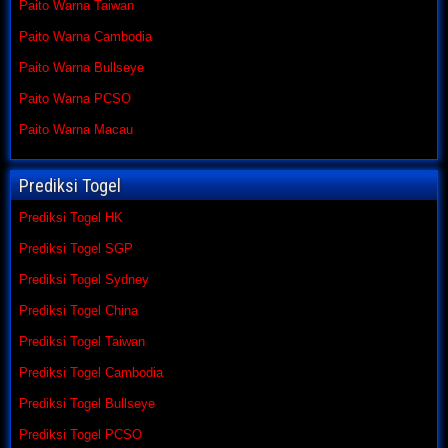
Paito Warna Taiwan
Paito Warna Cambodia
Paito Warna Bullseye
Paito Warna PCSO
Paito Warna Macau
Prediksi Togel
Prediksi Togel HK
Prediksi Togel SGP
Prediksi Togel Sydney
Prediksi Togel China
Prediksi Togel Taiwan
Prediksi Togel Cambodia
Prediksi Togel Bullseye
Prediksi Togel PCSO