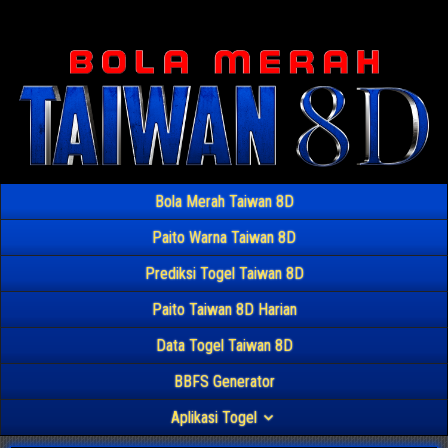
Bola Merah Taiwan 8D
Paito Warna Taiwan 8D
Prediksi Togel Taiwan 8D
Paito Taiwan 8D Harian
Data Togel Taiwan 8D
BBFS Generator
Aplikasi Togel